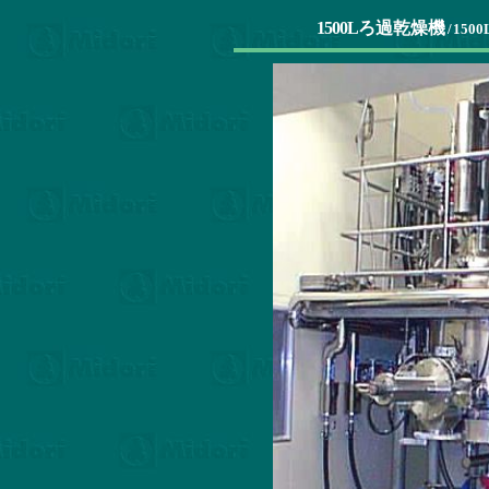
1500L
ろ過乾燥機
/
1500L