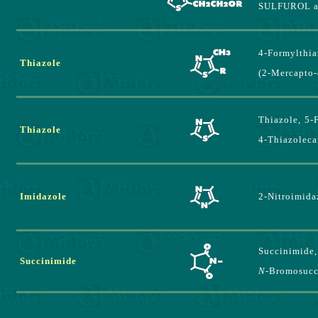
SULFUROL ac
4-Formylthia
Thiazole
(2-Mercapto-
Thiazole,
5-
Thiazole
4-Thiazoleca
Imidazole
2-Nitroimida
Succinimide
Succinimide
N-
Bromosucc